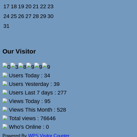
17
18
19
20
21
22
23
24
25
26
27
28
29
30
31
Our Visitor
Users Today : 34
Users Yesterday : 39
Users Last 7 days : 277
Views Today : 95
Views This Month : 528
Total views : 76646
Who's Online : 0
Powered By
WPS Visitor Counter