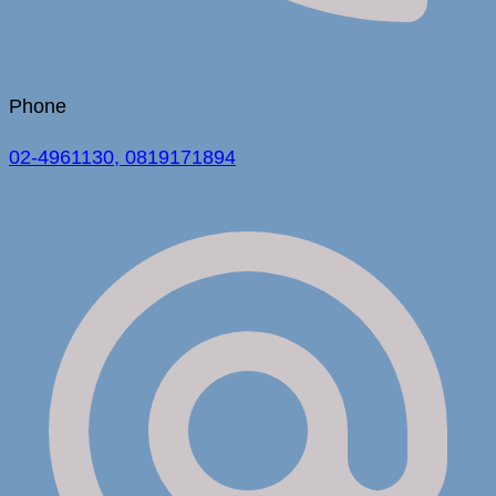
Phone
02-4961130, 0819171894