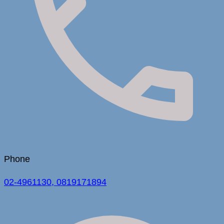
Phone
02-4961130, 0819171894