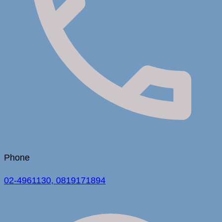
Phone
02-4961130, 0819171894