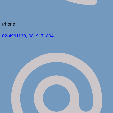
Phone
02-4961130, 0819171894